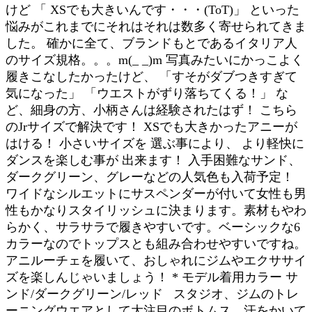
けど 「 XSでも大きいんです・・・(ToT)」 といった
悩みがこれまでにそれはそれは数多く寄せられてきま
した。 確かに全て、ブランドもとであるイタリア人
のサイズ規格。。。m(_ _)m 写真みたいにかっこよく
履きこなしたかったけど、 「すそがダブつきすぎて
気になった」 「ウエストがずり落ちてくる！」 な
ど、細身の方、小柄さんは経験されたはず！ こちら
のJrサイズで解決です！ XSでも大きかったアニーが
はける！ 小さいサイズを 選ぶ事により、 より軽快に
ダンスを楽しむ事が 出来ます！ 入手困難なサンド、
ダークグリーン、グレーなどの人気色も入荷予定！
ワイドなシルエットにサスペンダーが付いて女性も男
性もかなりスタイリッシュに決まります。素材もやわ
らかく、サラサラで履きやすいです。ベーシックな6
カラーなのでトップスとも組み合わせやすいですね。
アニルーチェを履いて、おしゃれにジムやエクササイ
ズを楽しんじゃいましょう！ * モデル着用カラー サ
ンド/ダークグリーン/レッド スタジオ、ジムのトレ
ーニングウエアとして大注目のボトムス。汗をかいて