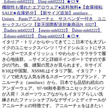
機能性も優れたエアロウェア●送料無料●【倉庫移転
SALE★在庫処分】【新サイズ追加】anniluce
Unisex Pantsアニルーチェ サスペンダー付き ユニ
セックスパンツ【楽天国際配送対象商品N_0327】
【ladies-mb0222】【mens-mb0222】【kbm-mb0222】
【shoes-mb0222】【bag-mb0222】★◎▼
イタリア・トリノからやってきてここ日本でも大ブレ
イクのユニセックスパンツ！ワイドシルエットにサス
ペンダーでスタイリッシュ！やわらかくサラサラで履
き心地抜群。→サイズと詳細※インポートですので多
少の汚れ、傷、縫製の荒さが見られます。※サイズ
8/10は中国製、XSSMLはイタリア製。イタリア・ト
リノで絶大な人気を誇るスポーツウェアブランド、ア
ニルーチェ（anniluce）から、日本でも品切れ続出の
アンダーウェア、'07-'08秋冬新作ユニセックスパンツ
が入荷！ スポーツウェアながらもイタリアらしい洗
練されたファッショナブルなデザインとディテールが
アニルーチェの特徴です。 アニルーチェをはきたい